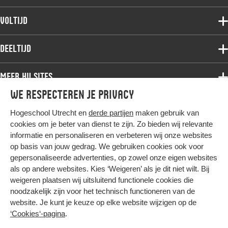
Voltijdopleidingen
Voltijd
Deeltijdopleidingen
Associate degree
Deeltijd
Onderzoek
Bachelor
Samenwerken
Associate degree
Meer HU sites
Master
Over de HU
Bachelor
We respecteren je privacy
Studiekeuze voltijd
HU International
Werken bij de HU
Post-bachelor
Hogeschool Utrecht en
derde partijen
maken gebruik van
Hier komt alles samen
HU Bibliotheek
Contact
Master
cookies om je beter van dienst te zijn. Zo bieden wij relevante
HU Ontwikkelt
informatie en personaliseren en verbeteren wij onze websites
Post-master
op basis van jouw gedrag. We gebruiken cookies ook voor
Duurzame HU
Studiekeuze deeltijd
gepersonaliseerde advertenties, op zowel onze eigen websites
Intranet
als op andere websites. Kies ‘Weigeren’ als je dit niet wilt. Bij
Colofon
weigeren plaatsen wij uitsluitend functionele cookies die
Trajectum
noodzakelijk zijn voor het technisch functioneren van de
Privacy
website. Je kunt je keuze op elke website wijzigen op de
Cookies
‘Cookies‘-pagina
.
Inkoop