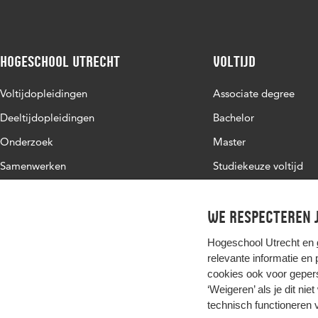
Hogeschool Utrecht
Voltijd
Voltijdopleidingen
Associate degree
Deeltijdopleidingen
Bachelor
Onderzoek
Master
Samenwerken
Studiekeuze voltijd
Over de HU
Werken bij de HU
We respecteren j
Contact
Hogeschool Utrecht en
relevante informatie en
cookies ook voor gepers
‘Weigeren’ als je dit nie
technisch functioneren 