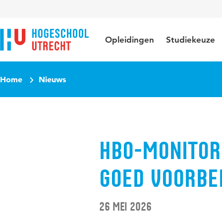
Direct naar de inhoud
Direct naar de hoofdnavigatie
Direct naar de zoekfunctie
Opleidingen
Studiekeuze
Home
Nieuws
HBO-monitor
goed voorbe
26 mei 2026