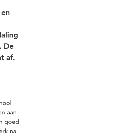
 en
daling
. De
t af.
hool
en aan
en goed
erk na