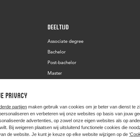
Deeltijd
Associate degree
Bachelor
Post-bachelor
Master
Post-master
e privacy
Studiekeuze deeltijd
derde partijen
maken gebruik van cookies om je beter van dienst te zij
 personaliseren en verbeteren wij onze websites op basis van jouw g
onaliseerde advertenties, op zowel onze eigen websites als op ande
t wilt. Bij weigeren plaatsen wij uitsluitend functionele cookies die nood
van de website. Je kunt je keuze op elke website wijzigen op de
‘Cook
Hier komt alles samen