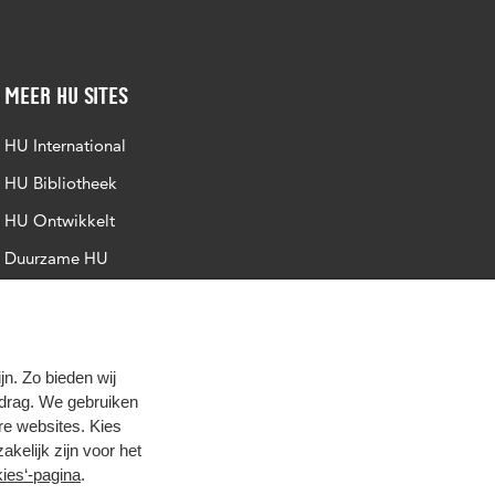
Meer HU sites
HU International
HU Bibliotheek
HU Ontwikkelt
Duurzame HU
Intranet
Trajectum
n. Zo bieden wij
edrag. We gebruiken
re websites. Kies
zakelijk zijn voor het
ies‘-pagina
.