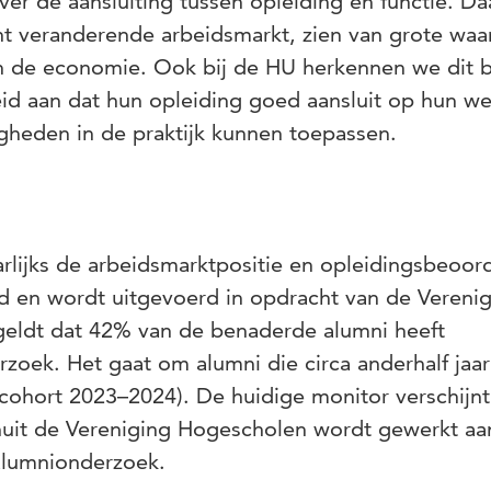
ver de aansluiting tussen opleiding en functie. D
cht veranderende arbeidsmarkt, zien van grote waa
n de economie. Ook bij de HU herkennen we dit b
d aan dat hun opleiding goed aansluit op hun we
igheden in de praktijk kunnen toepassen.
lijks de arbeidsmarktpositie en opleidingsbeoor
d en wordt uitgevoerd in opdracht van de Vereni
eldt dat 42% van de benaderde alumni heeft
oek. Het gaat om alumni die circa anderhalf jaar
(cohort 2023–2024). De huidige monitor verschijnt
anuit de Vereniging Hogescholen wordt gewerkt aa
alumnionderzoek.