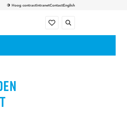
Hoog contrast
Intranet
Contact
English
den
t