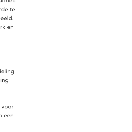
aarmee
rde te
eeld.
rk en
deling
ging
 voor
n een