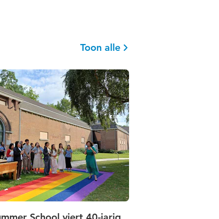
Toon alle
mmer School viert 40-jarig