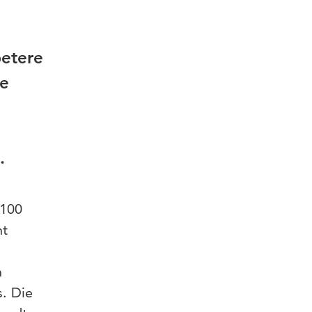
betere
ze
.
 100
ht
n
s. Die