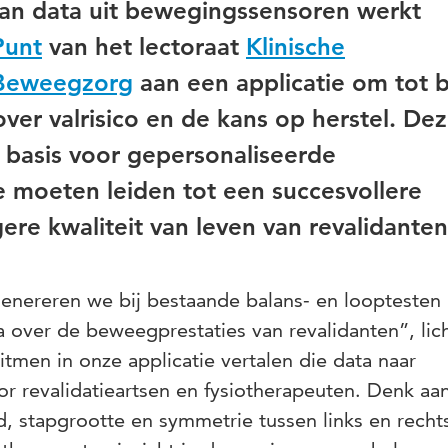
an data uit bewegingssensoren werkt
Punt
van het lectoraat
Klinische
 Beweegzorg
aan een applicatie om tot 
er valrisico en de kans op herstel. De
basis voor gepersonaliseerde
e moeten leiden tot een succesvollere
ere kwaliteit van leven van revalidanten
nereren we bij bestaande balans- en looptesten
 over de beweegprestaties van revalidanten”, lic
tmen in onze applicatie vertalen die data naar
or revalidatieartsen en fysiotherapeuten. Denk aa
, stapgrootte en symmetrie tussen links en recht