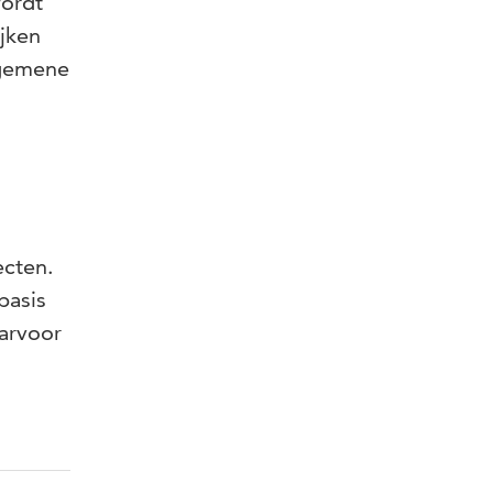
wordt
ijken
lgemene
ecten.
basis
aarvoor