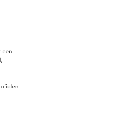
r een
,
ofielen