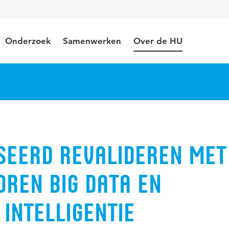
Onderzoek
Samenwerken
Over de HU
seerd revalideren met
ren big data en
intelligentie