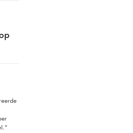
 op
ureerde
per
el.”