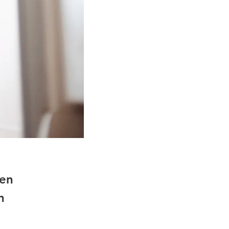
fen
n