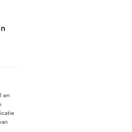
en
l en
n
icatie
van