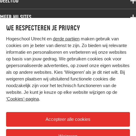
Deeltijd
Onderzoek
Bachelor
Samenwerken
Associate degree
Meer HU sites
Master
Over de HU
Bachelor
We respecteren je privacy
Studiekeuze voltijd
HU International
Werken bij de HU
Post-bachelor
Hogeschool Utrecht en
derde partijen
maken gebruik van
Hier komt alles samen
HU Bibliotheek
Contact
Master
cookies om je beter van dienst te zijn. Zo bieden wij relevante
HU Ontwikkelt
informatie en personaliseren en verbeteren wij onze websites
Post-master
op basis van jouw gedrag. We gebruiken cookies ook voor
Duurzame HU
Studiekeuze deeltijd
gepersonaliseerde advertenties, op zowel onze eigen websites
Intranet
als op andere websites. Kies ‘Weigeren’ als je dit niet wilt. Bij
Colofon
weigeren plaatsen wij uitsluitend functionele cookies die
Trajectum
noodzakelijk zijn voor het technisch functioneren van de
Privacy
website. Je kunt je keuze op elke website wijzigen op de
Cookies
‘Cookies‘-pagina
.
Inkoop
Nieuwsbrief
Accepteer alle cookies
Hoog contrast