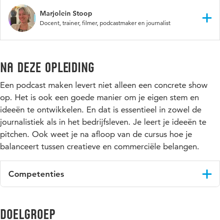
Chris startte als podcastpionier in december 2015 zijn
onafhankelijke podcast ‘
Man met de microfoon
’ een
Marjolein Stoop
programma vol echte en bíjna echte verhalen. Met zijn oranje
Docent, trainer, filmer, podcastmaker en journalist
Ford Transit rijdt hij door zijn eigen buurt om mensen te
interviewen. Inmiddels is hij begonnen aan zijn 4e seizoen dat
Marjolein Stoop is audiovisueel journalist (podcast- en
mede mogelijk gemaakt door de het
AFK
.
filmmaker) en docent bij de HU. Zij heeft vele jaren ervaring
Na deze opleiding
als verslaggever en presentator in de omroepwereld bij onder
Hij is ook winnaar van de
Lees meer
Meestervertellersprijs 2016
van de
meer AvroTros, NTR en de Wereldomroep.
Een podcast maken levert niet alleen een concrete show
Stichting Verhalende Journalistiek.
LinkedIn
op. Het is ook een goede manier om je eigen stem en
ideeën te ontwikkelen. En dat is essentieel in zowel de
journalistiek als in het bedrijfsleven. Je leert je ideeën te
pitchen. Ook weet je na afloop van de cursus hoe je
balanceert tussen creatieve en commerciële belangen.
Competenties
Aan het eind van de cursus Podcasten voor beginners heb je
een uitgewerkt plan in handen, mét een voorbeeld waarmee
Doelgroep
je de markt op kunt gaan.