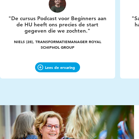
"De cursus Podcast voor Beginners aan
"S
de HU heeft ons precies de start
h
gegeven die we zochten."
NIELS (28), TRANSFORMATIEMANAGER ROYAL
SCHIPHOL GROUP
Lees de ervaring