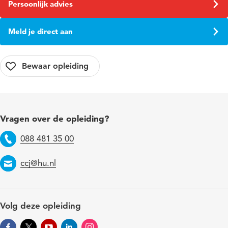
Persoonlijk advies
Meld je direct aan
Vragen over de opleiding?
088 481 35 00
Telefoon
ccj@hu.nl
Email
Volg deze opleiding