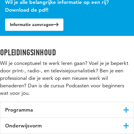
Wil je alle belangrijke informatie op een rij?
Download de pdf!
Informatie aanvragen
Opleidingsinhoud
Wil je conceptueel te werk leren gaan? Voel je je beperkt
door print-, radio-, en televisiejournalistiek? Ben je een
professional die je werk op een nieuwe werk wil
benaderen? Dan is de cursus Podcasten voor beginners
wat voor jou.
Programma
Het concept: wat maakt een goede podcast en hoe
Onderwijsvorm
vertaalt een goed idee zich naar een product?