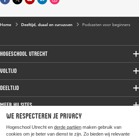
Home
Deeltijd, duaal en cursussen
Podcasten voor beginners
Hogeschool Utrecht
Voltijdopleidingen
Voltijd
Deeltijdopleidingen
Associate degree
Deeltijd
Onderzoek
Bachelor
Samenwerken
Associate degree
Meer HU sites
Master
Over de HU
Bachelor
We respecteren je privacy
Studiekeuze voltijd
HU International
Werken bij de HU
Post-bachelor
Hogeschool Utrecht en
derde partijen
maken gebruik van
Hier komt alles samen
HU Bibliotheek
Contact
Master
cookies om je beter van dienst te zijn. Zo bieden wij relevante