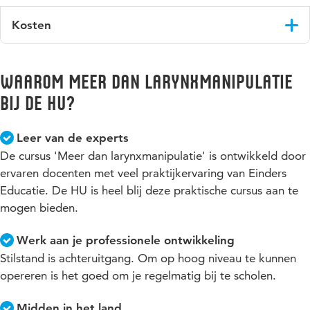
Kosten
De post-bachelorcursus Meer dan Larynxmanipulatie kost €
850, vrij van btw. Hier zijn de lesmaterialen bij inbegrepen.
Waarom Meer dan larynxmanipulatie​
bij de HU?
Leer van de experts
De cursus 'Meer dan larynxmanipulatie' is ontwikkeld door
ervaren docenten met veel praktijkervaring van Einders
Educatie. De HU is heel blij deze praktische cursus aan te
mogen bieden.
Werk aan je professionele ontwikkeling
Stilstand is achteruitgang. Om op hoog niveau te kunnen
opereren is het goed om je regelmatig bij te scholen.
Midden in het land