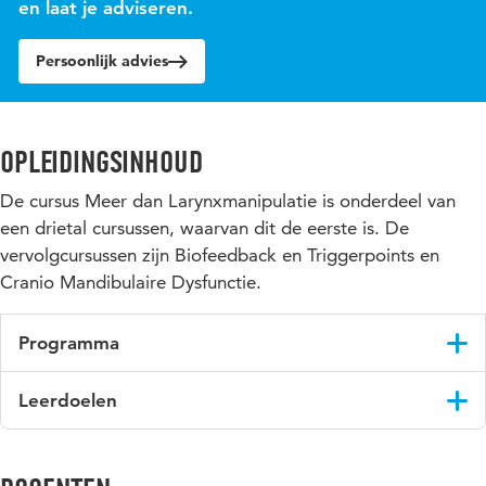
en laat je adviseren.
Persoonlijk advies
Opleidingsinhoud
De cursus Meer dan Larynxmanipulatie is onderdeel van
een drietal cursussen, waarvan dit de eerste is. De
vervolgcursussen zijn Biofeedback en Triggerpoints en
Cranio Mandibulaire Dysfunctie.
Programma
Tijdens de cursus worden de bio-mechanische en neurogene
Leerdoelen
relaties aangetoond tussen de lichaamshouding en de functie
van cervicale, hyoidale, laryngeale en thoracale structuren en
Na het volgen van de cursus ben je in staat de geleerde
het diafragma. Je oefent met palperen, onderzoeken en het
technieken meteen toe te passen in de dagelijkse praktijk.
behandelen met faciliterende en ontspannende technieken