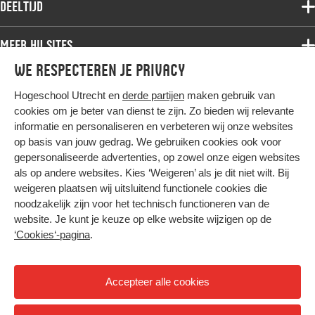
Deeltijd
Onderzoek
Bachelor
Samenwerken
Associate degree
Meer HU sites
Master
Over de HU
Bachelor
We respecteren je privacy
Studiekeuze voltijd
HU International
Werken bij de HU
Post-bachelor
Hogeschool Utrecht en
derde partijen
maken gebruik van
Hier komt alles samen
HU Bibliotheek
Contact
Master
cookies om je beter van dienst te zijn. Zo bieden wij relevante
HU Ontwikkelt
informatie en personaliseren en verbeteren wij onze websites
Post-master
op basis van jouw gedrag. We gebruiken cookies ook voor
Duurzame HU
Studiekeuze deeltijd
gepersonaliseerde advertenties, op zowel onze eigen websites
Intranet
als op andere websites. Kies ‘Weigeren’ als je dit niet wilt. Bij
Colofon
weigeren plaatsen wij uitsluitend functionele cookies die
Trajectum
noodzakelijk zijn voor het technisch functioneren van de
Privacy
website. Je kunt je keuze op elke website wijzigen op de
Cookies
‘Cookies‘-pagina
.
Inkoop
Nieuwsbrief
Accepteer alle cookies
Hoog contrast