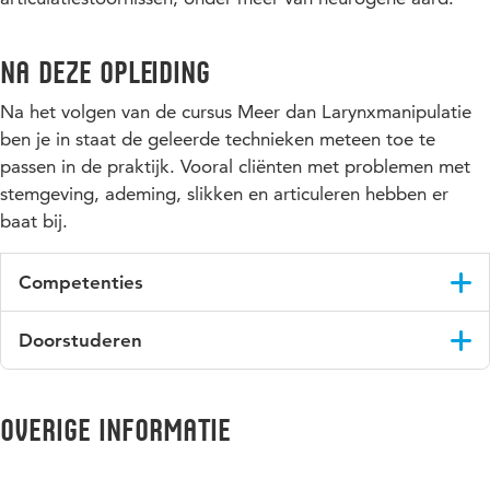
Na deze opleiding
Na het volgen van de cursus Meer dan Larynxmanipulatie
ben je in staat de geleerde technieken meteen toe te
passen in de praktijk. Vooral cliënten met problemen met
stemgeving, ademing, slikken en articuleren hebben er
baat bij.
Competenties
Palperen, onderzoeken en behandelen met faciliterende en
Doorstuderen
ontspannende technieken van astrogene en myogene
structuren.
Deze cursus vormt de basis voor een tweetal andere
cursussen: Biofeedback en Triggerpoints en Cranio
Overige informatie
Mandibulaire Dysfunctie.