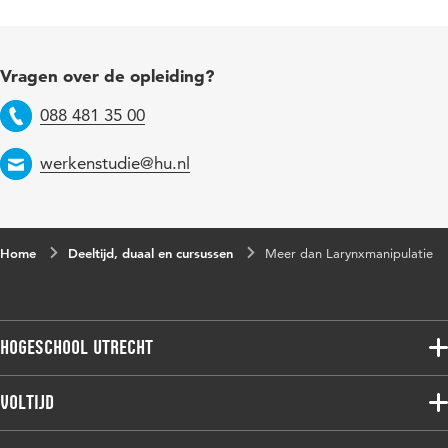
Vragen over de opleiding?
088 481 35 00
Telefoon
werkenstudie@hu.nl
Email
Home
Deeltijd, duaal en cursussen
Meer dan Larynxmanipulatie
Hogeschool Utrecht
Voltijdopleidingen
Voltijd
Deeltijdopleidingen
Associate degree