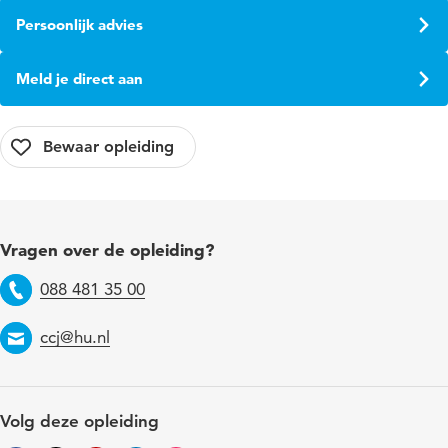
Persoonlijk advies
Meld je direct aan
Vragen over de opleiding?
088 481 35 00
Telefoon
ccj@hu.nl
Email
Volg deze opleiding