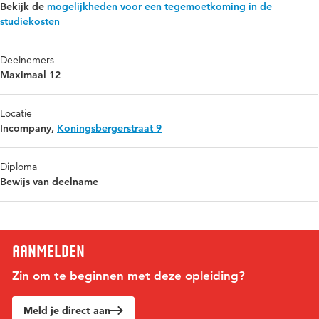
Bekijk de
mogelijkheden voor een tegemoetkoming in de
studiekosten
Deelnemers
Maximaal 12
Locatie
Incompany,
Koningsbergerstraat 9
Diploma
Bewijs van deelname
Aanmelden
Zin om te beginnen met deze opleiding?
Meld je direct aan