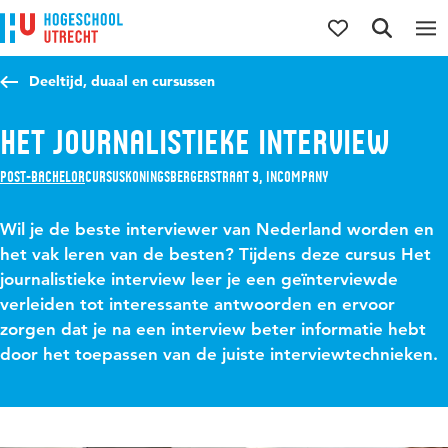
Direct naar de inhoud
Direct naar de hoofdnavigatie
Direct naar de zoekfunctie
Deeltijd, duaal en cursussen
Het journalistieke interview
Post-bachelor
Cursus
Koningsbergerstraat 9, Incompany
Wil je de beste interviewer van Nederland worden en
het vak leren van de besten? Tijdens deze cursus Het
journalistieke interview leer je een geïnterviewde
verleiden tot interessante antwoorden en ervoor
zorgen dat je na een interview beter informatie hebt
door het toepassen van de juiste interviewtechnieken.