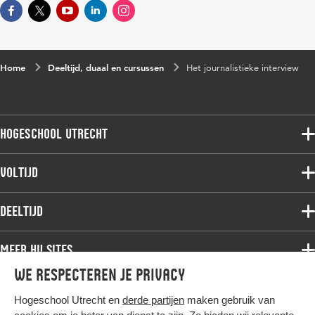
Home
Deeltijd, duaal en cursussen
Het journalistieke interview
Hogeschool Utrecht
Voltijdopleidingen
Voltijd
Deeltijdopleidingen
Associate degree
Deeltijd
Onderzoek
Bachelor
Samenwerken
Associate degree
Meer HU sites
Master
Over de HU
Bachelor
We respecteren je privacy
Studiekeuze voltijd
HU International
Werken bij de HU
Post-bachelor
Hogeschool Utrecht en
derde partijen
maken gebruik van
Hier komt alles samen
HU Bibliotheek
Contact
Master