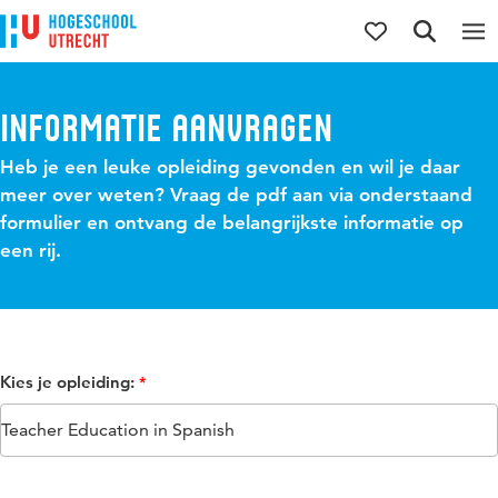
Direct naar de inhoud
Direct naar de hoofdnavigatie
Direct naar de zoekfunctie
Informatie aanvragen
Heb je een leuke opleiding gevonden en wil je daar
meer over weten? Vraag de pdf aan via onderstaand
formulier en ontvang de belangrijkste informatie op
een rij.
Kies je opleiding: