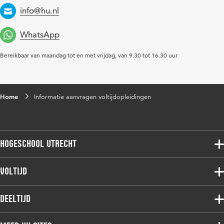
info@hu.nl
Email
WhatsApp
Bereikbaar van maandag tot en met vrijdag, van 9.30 tot 16.30 uur
Home
Informatie aanvragen voltijdopleidingen
Hogeschool Utrecht
Voltijdopleidingen
Voltijd
Deeltijdopleidingen
Associate degree
Deeltijd
Onderzoek
Bachelor
Samenwerken
Associate degree