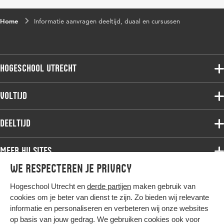
Home
Informatie aanvragen deeltijd, duaal en cursussen
Hogeschool Utrecht
Voltijdopleidingen
Voltijd
Deeltijdopleidingen
Associate degree
Deeltijd
Onderzoek
Bachelor
Samenwerken
Associate degree
Meer HU sites
Master
Over de HU
Bachelor
We respecteren je privacy
Studiekeuze voltijd
HU International
Werken bij de HU
Post-bachelor
Hogeschool Utrecht en
derde partijen
maken gebruik van
Hier komt alles samen
HU Bibliotheek
Contact
Master
cookies om je beter van dienst te zijn. Zo bieden wij relevante
HU Ontwikkelt
informatie en personaliseren en verbeteren wij onze websites
Post-master
op basis van jouw gedrag. We gebruiken cookies ook voor
Duurzame HU