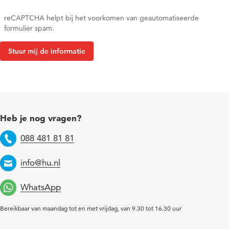
reCAPTCHA helpt bij het voorkomen van geautomatiseerde
formulier spam.
Heb je nog vragen?
088 481 81 81
Telefoon
info@hu.nl
Email
WhatsApp
Bereikbaar van maandag tot en met vrijdag, van 9.30 tot 16.30 uur