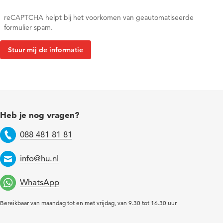
reCAPTCHA helpt bij het voorkomen van geautomatiseerde
formulier spam.
Heb je nog vragen?
088 481 81 81
Telefoon
info@hu.nl
Email
WhatsApp
Bereikbaar van maandag tot en met vrijdag, van 9.30 tot 16.30 uur