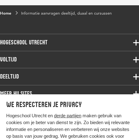
Home
Informatie aanvragen deeltijd, duaal en cursussen
Hogeschool Utrecht
Voltijdopleidingen
Voltijd
Deeltijdopleidingen
Associate degree
Deeltijd
Onderzoek
Bachelor
Samenwerken
Associate degree
Meer HU sites
Master
Over de HU
Bachelor
We respecteren je privacy
Studiekeuze voltijd
HU International
Werken bij de HU
Post-bachelor
Hogeschool Utrecht en
derde partijen
maken gebruik van
Hier komt alles samen
HU Bibliotheek
Contact
Master
cookies om je beter van dienst te zijn. Zo bieden wij relevante
HU Ontwikkelt
informatie en personaliseren en verbeteren wij onze websites
Post-master
op basis van jouw gedrag. We gebruiken cookies ook voor
Duurzame HU