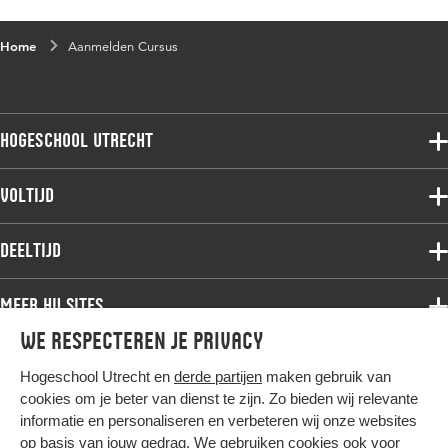
Home
Aanmelden Cursus
Hogeschool Utrecht
Voltijdopleidingen
Voltijd
Deeltijdopleidingen
Associate degree
Deeltijd
Onderzoek
Bachelor
Samenwerken
Associate degree
Meer HU sites
Master
Over de HU
Bachelor
We respecteren je privacy
Studiekeuze voltijd
HU International
Werken bij de HU
Post-bachelor
Hogeschool Utrecht en
derde partijen
maken gebruik van
Hier komt alles samen
HU Bibliotheek
Contact
Master
cookies om je beter van dienst te zijn. Zo bieden wij relevante
HU Ontwikkelt
informatie en personaliseren en verbeteren wij onze websites
Post-master
op basis van jouw gedrag. We gebruiken cookies ook voor