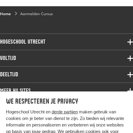
Home
Aanmelden Cursus
Hogeschool Utrecht
Voltijdopleidingen
Voltijd
Deeltijdopleidingen
Associate degree
Deeltijd
Onderzoek
Bachelor
Samenwerken
Associate degree
Meer HU sites
Master
Over de HU
Bachelor
We respecteren je privacy
Studiekeuze voltijd
HU International
Werken bij de HU
Post-bachelor
Hogeschool Utrecht en
derde partijen
maken gebruik van
Hier komt alles samen
HU Bibliotheek
Contact
Master
cookies om je beter van dienst te zijn. Zo bieden wij relevante
HU Ontwikkelt
informatie en personaliseren en verbeteren wij onze websites
Post-master
op basis van jouw gedrag. We gebruiken cookies ook voor