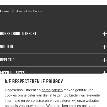
Home
Aanmelden Cursus
Hogeschool Utrecht
Voltijdopleidingen
Voltijd
Deeltijdopleidingen
Associate degree
Deeltijd
Onderzoek
Bachelor
Samenwerken
Associate degree
Meer HU sites
Master
Over de HU
Bachelor
We respecteren je privacy
Studiekeuze voltijd
HU International
Werken bij de HU
Post-bachelor
Hogeschool Utrecht en
derde partijen
maken gebruik van
Hier komt alles samen
HU Bibliotheek
Contact
Master
cookies om je beter van dienst te zijn. Zo bieden wij relevante
HU Ontwikkelt
informatie en personaliseren en verbeteren wij onze websites
Post-master
op basis van jouw gedrag. We gebruiken cookies ook voor