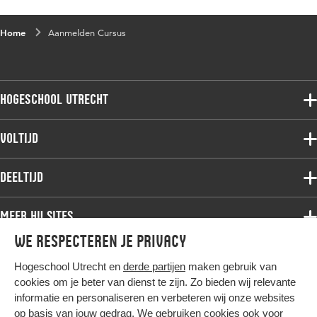
Home
Aanmelden Cursus
Hogeschool Utrecht
Voltijdopleidingen
Voltijd
Deeltijdopleidingen
Associate degree
Deeltijd
Onderzoek
Bachelor
Samenwerken
Associate degree
Meer HU sites
Master
Over de HU
Bachelor
We respecteren je privacy
Studiekeuze voltijd
HU International
Werken bij de HU
Post-bachelor
Hogeschool Utrecht en
derde partijen
maken gebruik van
Hier komt alles samen
HU Bibliotheek
Contact
Master
cookies om je beter van dienst te zijn. Zo bieden wij relevante
HU Ontwikkelt
informatie en personaliseren en verbeteren wij onze websites
Post-master
op basis van jouw gedrag. We gebruiken cookies ook voor