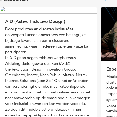
als lens worden ingezet om ecosystemen te helen op een
verzameld, ontwikkeld en uitgeprobeerd die ondersteuning
Duurzaam Leven.
manier die oog heeft voor rechtvaardigheid? Voor deze
bieden bij het ontwerpen van lerende netwerken en rijke
transdisciplinaire vraagstukken werken we samen met andere
leeromgevingen. Zoals bijvoorbeeld een gigamapping-tool
Projecten
lectoraten en kenniscentra.
AID (Active Inclusive Design)
bestaande uit bouwstenen in verschillende geometrische
AID
vormen, die helpt netwerken in kaart te brengen.
Door producten en diensten inclusief te
Projecten
Pebbles
ontwerpen kunnen ontwerpers een belangrijke
Projecten
SLIM
bijdrage leveren aan een inclusievere
PONTAC
samenleving, waarin iedereen op eigen wijze kan
CoVE SEED
Energie in de Wijk
Inclusief samenwerken rond mensen met een
participeren.
Pebbles
Sprong SURE
verstandelijke beperking
In AID gaan negen mkb-ontwerpbureaus
Afdeling Buitengewone Zaken (A/BZ),
Expertise Netwerk Systemisch Co-Design start met eerste
Expe
theRevolution, Design Innovation Group,
onderzoeksprojecten
Greenberry, Ideate, Keen Public, Muzus, Netrex
Maatsc
Internet Solutions (Leer Zelf Online) en Vrienden
digita
van verandering
) die rijke maar uiteenlopende
oploss
ervaring hebben met inclusief ontwerpen op zoek
inspan
naar antwoorden op de vraag
hoe hun vermogen
system
voor inclusief ontwerpen kan worden versterkt
.
Exper
Ze doen dit middels
actie-onderzoek
in hun
verbin
eigen beroepspraktijk en door hun ervaringen te
samen