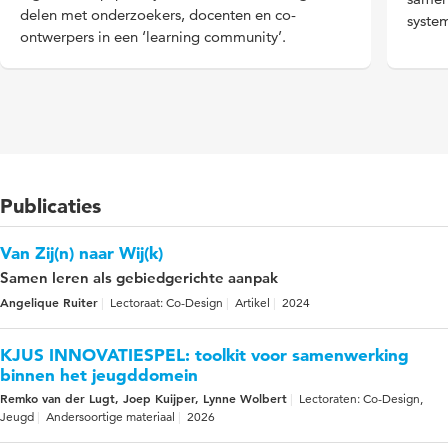
delen
met onderzoekers, docenten en co-
system
ontwerpers
in
een ‘learning community’.
Publicaties
Van Zij(n) naar Wij(k)
Samen leren als gebiedgerichte aanpak
Angelique Ruiter
Lectoraat: Co-Design
Artikel
2024
KJUS INNOVATIESPEL: toolkit voor samenwerking
binnen het jeugddomein
Remko van der Lugt, Joep Kuijper, Lynne Wolbert
Lectoraten: Co-Design,
Jeugd
Andersoortige materiaal
2026