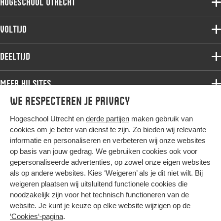
Hogeschool Utrecht
Voltijdopleidingen
Voltijd
Deeltijdopleidingen
Associate degree
Deeltijd
Onderzoek
Bachelor
Samenwerken
Associate degree
Meer HU sites
Master
Over de HU
Bachelor
We respecteren je privacy
Studiekeuze voltijd
HU International
Werken bij de HU
Post-bachelor
Hogeschool Utrecht en
derde partijen
maken gebruik van
Hier komt alles samen
HU Bibliotheek
Contact
Master
cookies om je beter van dienst te zijn. Zo bieden wij relevante
HU Ontwikkelt
informatie en personaliseren en verbeteren wij onze websites
Post-master
op basis van jouw gedrag. We gebruiken cookies ook voor
Duurzame HU
Studiekeuze deeltijd
gepersonaliseerde advertenties, op zowel onze eigen websites
Intranet
als op andere websites. Kies ‘Weigeren’ als je dit niet wilt. Bij
Colofon
weigeren plaatsen wij uitsluitend functionele cookies die
Trajectum
noodzakelijk zijn voor het technisch functioneren van de
Privacy
website. Je kunt je keuze op elke website wijzigen op de
Cookies
‘Cookies‘-pagina
.