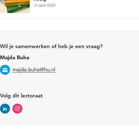
15 april 2024
Wil je samenwerken of heb je een vraag?
Majda Buha
Email
majda.buha@hu.nl
Volg dit lectoraat