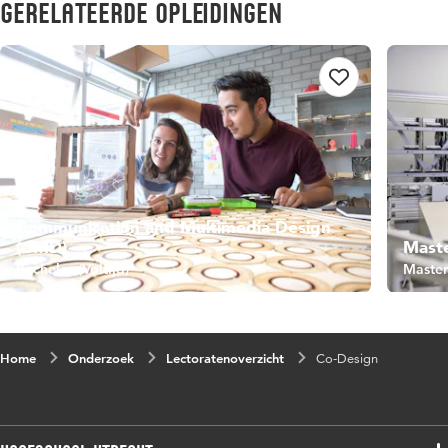
Gerelateerde opleidingen
Communication and Multimedia Design
(CMD)
Maste
Bachelor (Voltijd)
Master 
Home
Onderzoek
Lectoratenoverzicht
Co-Design