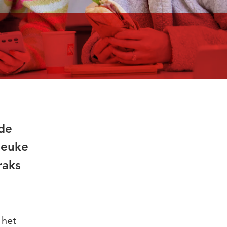
 de
leuke
raks
 het