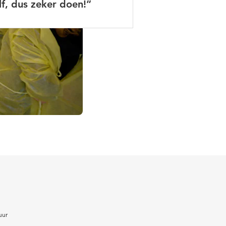
lf, dus zeker doen!”
uur