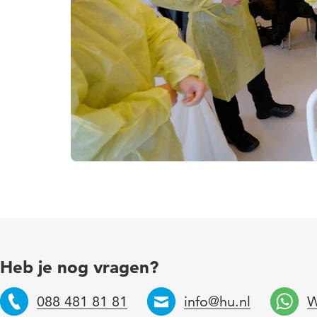
Heb je nog vragen?
088 481 81 81
info@hu.nl
W
Telefoon
Email