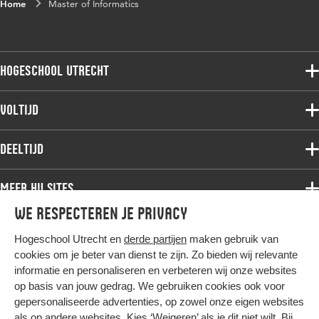
Home
Master of Informatics
Hogeschool Utrecht
Voltijdopleidingen
Voltijd
Deeltijdopleidingen
Associate degree
Deeltijd
Onderzoek
Bachelor
Samenwerken
Associate degree
Meer HU sites
Master
Over de HU
Bachelor
We respecteren je privacy
Studiekeuze voltijd
HU International
Werken bij de HU
Post-bachelor
Hogeschool Utrecht en
derde partijen
maken gebruik van
Hier komt alles samen
HU Bibliotheek
Contact
Master
cookies om je beter van dienst te zijn. Zo bieden wij relevante
HU Ontwikkelt
informatie en personaliseren en verbeteren wij onze websites
Post-master
op basis van jouw gedrag. We gebruiken cookies ook voor
Duurzame HU
Studiekeuze deeltijd
gepersonaliseerde advertenties, op zowel onze eigen websites
Intranet
als op andere websites. Kies ‘Weigeren’ als je dit niet wilt. Bij