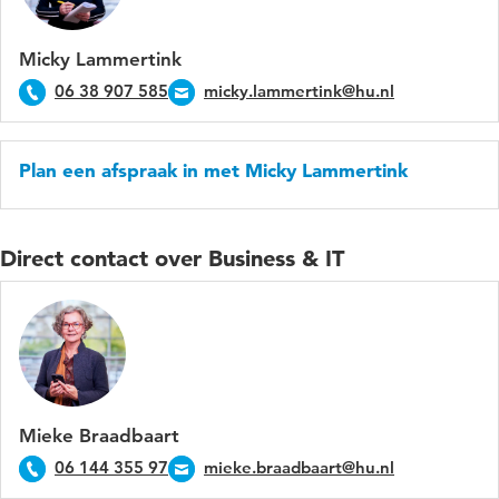
Micky Lammertink
06 38 907 585
micky.lammertink@hu.nl
Plan een afspraak in met Micky Lammertink
Direct contact over Business & IT
Mieke Braadbaart
06 144 355 97
mieke.braadbaart@hu.nl