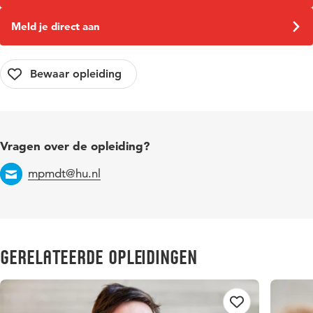
Meld je direct aan
Vragen over de opleiding?
mpmdt@hu.nl
Email
Gerelateerde opleidingen