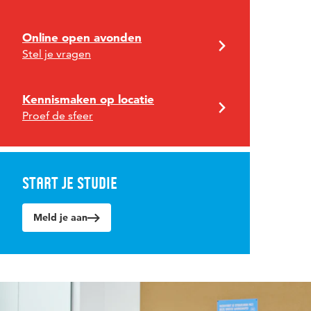
Online open avonden
Stel je vragen
Kennismaken op locatie
Proef de sfeer
Start je studie
Meld je aan