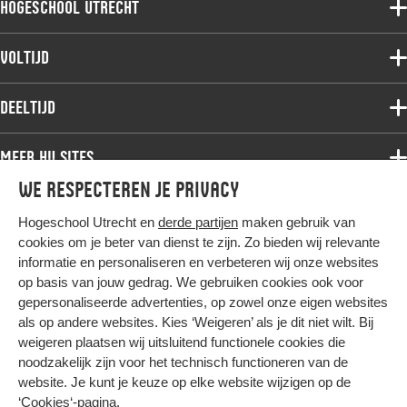
Hogeschool Utrecht
Voltijdopleidingen
Voltijd
Deeltijdopleidingen
Associate degree
Deeltijd
Onderzoek
Bachelor
Samenwerken
Associate degree
Meer HU sites
Master
Over de HU
Bachelor
We respecteren je privacy
Studiekeuze voltijd
HU International
Werken bij de HU
Post-bachelor
Hogeschool Utrecht en
derde partijen
maken gebruik van
Hier komt alles samen
HU Bibliotheek
Contact
Master
cookies om je beter van dienst te zijn. Zo bieden wij relevante
HU Ontwikkelt
informatie en personaliseren en verbeteren wij onze websites
Post-master
op basis van jouw gedrag. We gebruiken cookies ook voor
Duurzame HU
Studiekeuze deeltijd
gepersonaliseerde advertenties, op zowel onze eigen websites
Intranet
als op andere websites. Kies ‘Weigeren’ als je dit niet wilt. Bij
Colofon
weigeren plaatsen wij uitsluitend functionele cookies die
Trajectum
noodzakelijk zijn voor het technisch functioneren van de
Privacy
website. Je kunt je keuze op elke website wijzigen op de
Cookies
‘Cookies‘-pagina
.