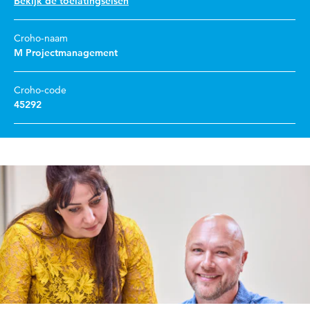
Bekijk de toelatingseisen
Croho-naam
M Projectmanagement
Croho-code
45292