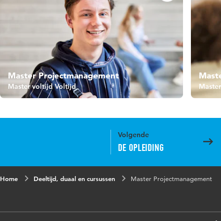
Master Projectmanagement
Maste
Master voltijd Voltijd
Master
Volgende
De opleiding
Home
Deeltijd, duaal en cursussen
Master Projectmanagement