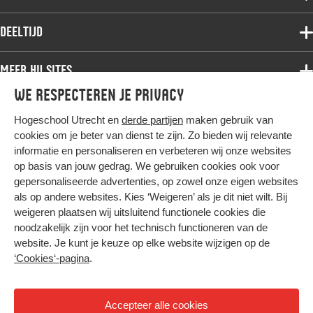
Deeltijdopleidingen
Associate degree
Deeltijd
Onderzoek
Bachelor
Samenwerken
Associate degree
Meer HU sites
Master
Over de HU
Bachelor
We respecteren je privacy
Studiekeuze voltijd
HU International
Werken bij de HU
Post-bachelor
Hogeschool Utrecht en
derde partijen
maken gebruik van
Hier komt alles samen
HU Bibliotheek
Contact
Master
cookies om je beter van dienst te zijn. Zo bieden wij relevante
HU Ontwikkelt
informatie en personaliseren en verbeteren wij onze websites
Post-master
op basis van jouw gedrag. We gebruiken cookies ook voor
Duurzame HU
Studiekeuze deeltijd
gepersonaliseerde advertenties, op zowel onze eigen websites
Intranet
als op andere websites. Kies ‘Weigeren’ als je dit niet wilt. Bij
Colofon
weigeren plaatsen wij uitsluitend functionele cookies die
Trajectum
noodzakelijk zijn voor het technisch functioneren van de
Privacy
website. Je kunt je keuze op elke website wijzigen op de
Cookies
‘Cookies‘-pagina
.
Inkoop
Nieuwsbrief
Accepteer alle cookies