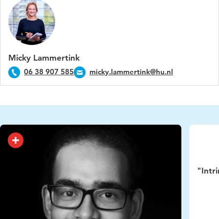
Micky Lammertink
06 38 907 585
micky.lammertink@hu.nl
"Intr