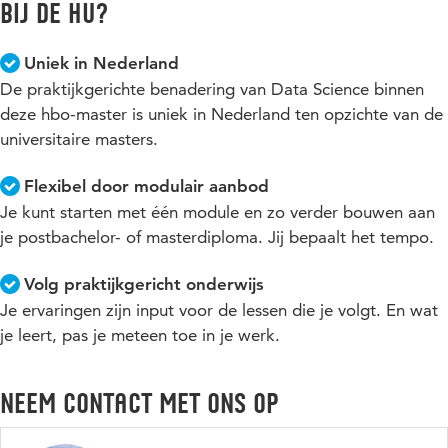
samenhangt en volg ons op
LinkedIn
. Hier kondigen wij ook
bij de HU?
op
LinkedIn
. Hier kondigen wij ook onze “De Master Spreekt
onze “De Master Spreekt Events” aan.
Events” aan.
Alle HU-events vind je
in onze evenementenagenda
.
Uniek in Nederland
De praktijkgerichte benadering van Data Science binnen
deze hbo-master is uniek in Nederland ten opzichte van de
universitaire masters.
Flexibel door modulair aanbod
Je kunt starten met één module en zo verder bouwen aan
je postbachelor- of masterdiploma. Jij bepaalt het tempo.
Volg praktijkgericht onderwijs
Je ervaringen zijn input voor de lessen die je volgt. En wat
je leert, pas je meteen toe in je werk.
Neem contact met ons op