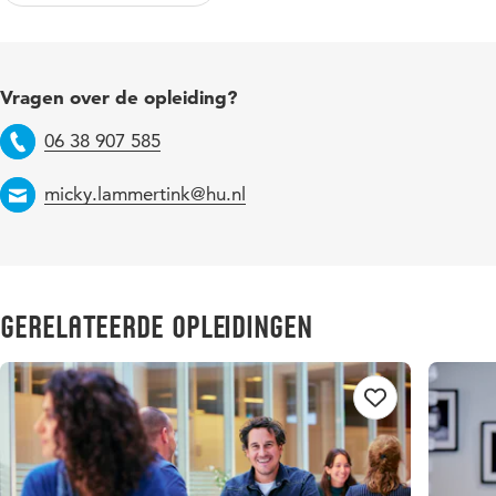
Vragen over de opleiding?
06 38 907 585
Telefoon
micky.lammertink@hu.nl
Email
Gerelateerde opleidingen