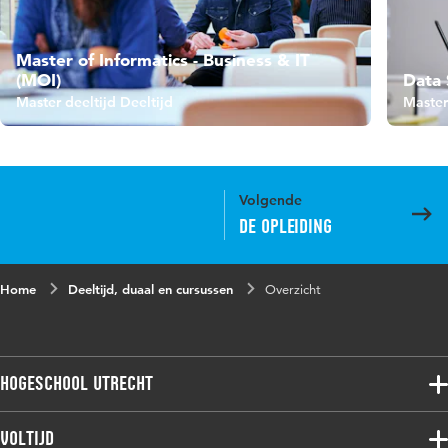
Master of Informatics - Business & IT
(MOI)
Data 
Master deeltijd Deeltijd
Master
Volgende
De opleiding
Home
Deeltijd, duaal en cursussen
Overzicht
Hogeschool Utrecht
Voltijdopleidingen
Voltijd