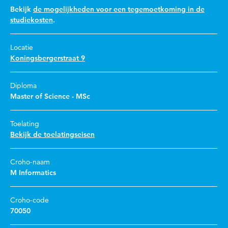
Bekijk
de mogelijkheden voor een tegemoetkoming in de
studiekosten
.
Locatie
Koningsbergerstraat 9
Diploma
Master of Science - MSc
Toelating
Bekijk de toelatingseisen
Croho-naam
M Informatics
Croho-code
70050