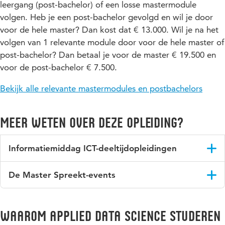
leergang (post-bachelor) of een losse mastermodule
volgen. Heb je een post-bachelor gevolgd en wil je door
voor de hele master? Dan kost dat € 13.000. Wil je na het
volgen van 1 relevante module door voor de hele master of
post-bachelor? Dan betaal je voor de master € 19.500 en
voor de post-bachelor € 7.500.
Bekijk alle relevante mastermodules en postbachelors
Meer weten over deze opleiding?
Informatiemiddag ICT-deeltijdopleidingen
Hogeschool Utrecht organiseert regelmatig een
De Master Spreekt-events
informatiemiddag voor de ICT deeltijdopleidingen. Deze
worden aangekondigd via de
LinkedIn pagina
.
Hogeschool Utrecht organiseert geregeld 'De Master
Spreekt...' events. Blijf op de hoogte over het ICT Deeltijd
Blijf op de hoogte over het ICT Deeltijd Onderwijs van
Waarom Applied Data Science studeren
Onderwijs van Hogeschool Utrecht en wat daarmee
Hogeschool Utrecht en wat daarmee samenhangt en volg ons