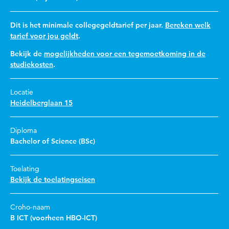
Dit is het minimale collegegeldtarief per jaar.
Bereken welk
tarief voor jou geldt
.
Bekijk de
mogelijkheden voor een tegemoetkoming in de
studiekosten
.
Locatie
Heidelberglaan 15
Diploma
Bachelor of Science (BSc)
Toelating
Bekijk de toelatingseisen
Croho-naam
B ICT (voorheen HBO-ICT)