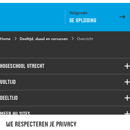
Volgende
De opleiding
Home
Deeltijd, duaal en cursussen
Overzicht
Hogeschool Utrecht
Voltijdopleidingen
Voltijd
Deeltijdopleidingen
Associate degree
Deeltijd
Onderzoek
Bachelor
Samenwerken
Associate degree
Meer HU sites
Master
Over de HU
Bachelor
We respecteren je privacy
Studiekeuze voltijd
HU International
Werken bij de HU