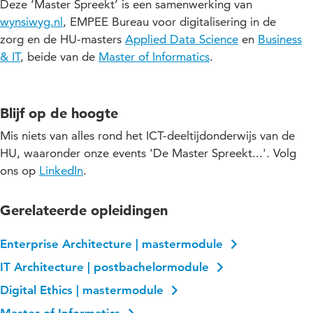
Momenteel maakt Nynke deel uit van de Raad van Toezicht
Lees meer
meer Bartiméus (voor mensen die slechtziend of blind zijn),
Deze ‘Master Spreekt’ is een samenwerking van
datagedreven innovaties binnen de digitale transformatie van
van Humanitas DMH (digitaliseringsportefeuille) en is ze lid
Eemhart (een fusie van Amerpoort en Sherpa) en Vereen
wynsiwyg.nl
, EMPEE Bureau voor digitalisering in de
organisaties.
van de werkgroep ZaRA (Zorgaanbieder Referentie
(verzorgingshuis- en verpleeghuiszorg, thuiszorg en
zorg en de HU-masters
Applied Data Science
en
Business
Architectuur). Vanuit haar eigen bedrijf, Wynsiwyg (What-You-
dagvoorziening).
Guido heeft een achtergrond in Informatiekunde en Business
Lees meer
& IT
, beide van de
Master of Informatics
.
doNot-See-Is-What-You-Get), verheldert zij de onderstroom
Michel heeft een achtergrond in Bedrijfswetenschappen,
Informatics (Universiteit Utrecht) en promoveerde aan de TU
van organisaties, waardoor nieuw perspectief ontstaat en
Bestuurlijke Infomatiekunde (Radboud Universiteit).
Twente.
geschiedenis wordt geschreven in plaats van herhaald.
Blijf op de hoogte
Mis niets van alles rond het ICT-deeltijdonderwijs van de
HU, waaronder onze events 'De Master Spreekt...'. Volg
ons op
LinkedIn
.
Gerelateerde opleidingen
Enterprise Architecture | mastermodule
IT Architecture | postbachelormodule
Digital Ethics | mastermodule
Master of Informatics