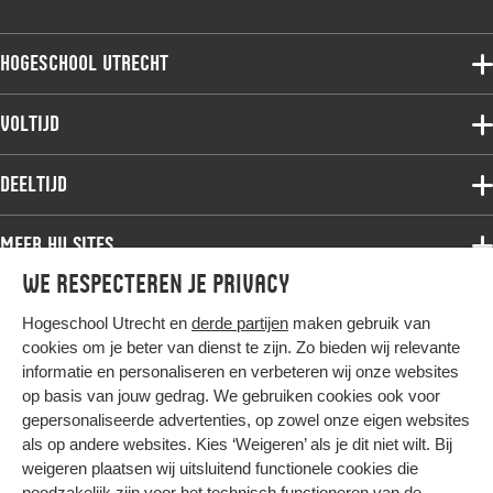
Hogeschool Utrecht
Voltijdopleidingen
Voltijd
Deeltijdopleidingen
Associate degree
Deeltijd
Onderzoek
Bachelor
Samenwerken
Associate degree
Meer HU sites
Master
Over de HU
Bachelor
We respecteren je privacy
Studiekeuze voltijd
HU International
Werken bij de HU
Post-bachelor
Hogeschool Utrecht en
derde partijen
maken gebruik van
Hier komt alles samen
HU Bibliotheek
Contact
Master
cookies om je beter van dienst te zijn. Zo bieden wij relevante
HU Ontwikkelt
informatie en personaliseren en verbeteren wij onze websites
Post-master
op basis van jouw gedrag. We gebruiken cookies ook voor
Duurzame HU
Studiekeuze deeltijd
gepersonaliseerde advertenties, op zowel onze eigen websites
Intranet
als op andere websites. Kies ‘Weigeren’ als je dit niet wilt. Bij
Colofon
weigeren plaatsen wij uitsluitend functionele cookies die
Trajectum
noodzakelijk zijn voor het technisch functioneren van de