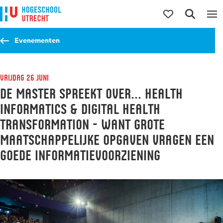
Direct naar de inhoud
Direct naar de hoofdnavigatie
Direct naar de zoekfunctie
Evenementen
vrijdag 26 juni
De Master Spreekt over... Health
Informatics & Digital Health
Transformation - Want grote
maatschappelijke opgaven vragen een
goede informatievoorziening