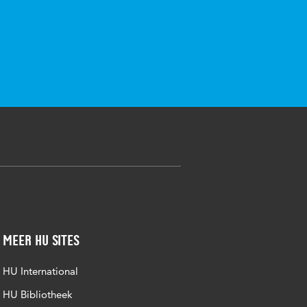
Meer HU sites
HU International
HU Bibliotheek